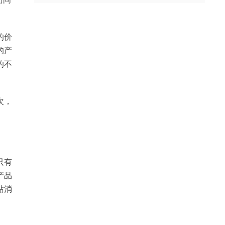
的价
的产
的不
次，
只有
产品
站消