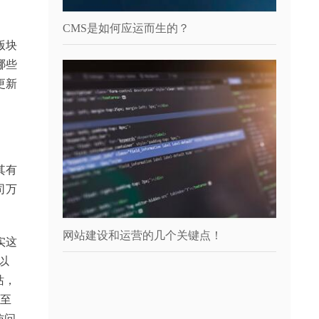
CMS是如何应运而生的？
版块
哪些
更新
其有
司万
网站建设和运营的几个关键点！
实这
以
站，
也至
访问