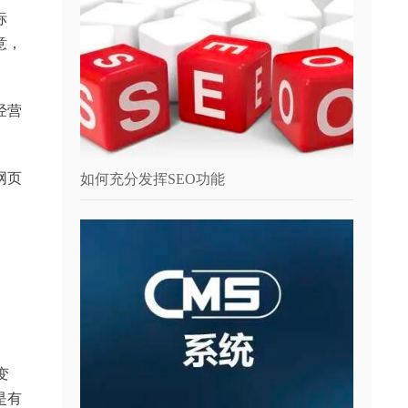
标
意，
经营
网页
如何充分发挥SEO功能
变
是有