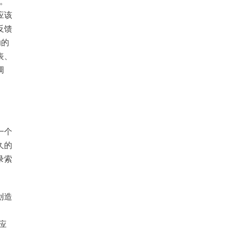
。
应该
反馈
助的
表、
调
一个
久的
录索
创造
应